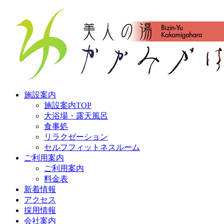
施設案内
施設案内TOP
大浴場・露天風呂
食事処
リラクゼーション
セルフフィットネスルーム
ご利用案内
ご利用案内
料金表
新着情報
アクセス
採用情報
会社案内