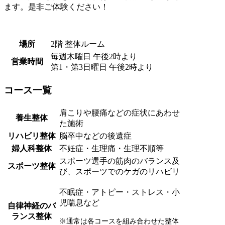
ます。是非ご体験ください！
場所
2階 整体ルーム
毎週木曜日 午後2時より
営業時間
第1・第3日曜日 午後2時より
コース一覧
肩こりや腰痛などの症状にあわせ
養生整体
た施術
リハビリ
整体
脳卒中などの後遺症
婦人科整体
不妊症・生理痛・生理不順等
スポーツ選手の筋肉のバランス及
スポーツ
整体
び、スポーツでのケガのリハビリ
不眠症・アトピー・ストレス・小
児喘息など
自律神経の
バ
ランス
整体
※通常は各コースを組み合わせた整体