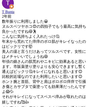
T Bunta
2年前
数年振りに利用しました😀
ヌルスベツヤホコ😍の四拍子でもう最高に気持ち
良かったですね😆🕺
こんなに気持ちよく入れたっけ🤔
年末から荒れてた痒痒のボロ肌がキレイなったの
はビックリです🤯
美人の湯と言うだけあってツルスベです。女性に
はメチャいいでしょうね😄
年頃の娘さんの肌荒れやニキビに効果あると思い
ます。市販薬塗り塗りよりも安心できますし暫く
通えばビックリ🤔キレイになれると思います😊
比較的近場なのでまた利用したいと思います😊
ホント腕と首筋、背中と肩はボロボロ痒痒で引掻
き傷とカサブタで薬塗っても効果薄だったんです
よ😱💦
それがキレイになってスベスベ痒みが取れたのは
嬉しですね🥰👍