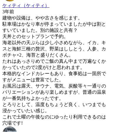
ケィティ（ケィティ）
3年前
建物や設備は、やや古さを感じます。
駐車場はかなり車が停まっていましたが中は割と
すいていました。別の施設と共有？
天丼とのセットプランで予約。
海老以外の天ぷらは少し小さめながら、イカ、キ
スと海鮮三種の贅沢、野菜はししとう、人参、カ
ボチャ×2、海苔と盛りだくさん。
たれはあっさりめでご飯の真ん中まで万遍なくか
かっていたので2度がけと思われます。
本格的なインドカレーもあり、食事処は一箇所で
すがメニューは豊富でした。
お風呂は露天、サウナ、電気、炭酸等々一通りの
バリエーションがあり楽しめますが、普通の温泉
が一番気持ちよかったです。
とろりとして、温度もちょうど良く、いつまでも
浸かっていたい感じ。
これで土曜の午後なのにゆったり利用できるのは
穴場です!