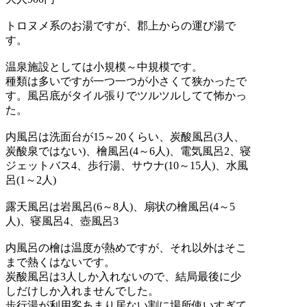
トロヌメ系のお湯ですが、郡上からの運び湯で
す。
温泉施設としては小規模～中規模です。
種類は多いですが一つ一つが小さくて狭かったで
す。風呂底がタイル張りでツルツルしてて怖かっ
た。
内風呂は洗面台が15～20くらい、炭酸風呂(3人、
炭酸泉ではない)、檜風呂(4～6人)、電気風呂2、寝
ジェットバス4、歩行湯、サウナ(10～15人)、水風
呂(1～2人)
露天風呂は岩風呂(6～8人)、扇状の檜風呂(4～5
人)、寝風呂4、壺風呂3
内風呂の檜は温度が熱めですが、それ以外はそこ
まで熱くはないです。
炭酸風呂は3人しか入れないので、結局最後に少
しだけしか入れませんでした。
歩行湯が利用客あまり居ない割に場所使いすぎて