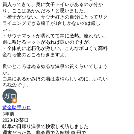
員入ってきて、奥に女子トイレがあるのが分か
り、ここはあかんだろ！と思いました。
・椅子が少ない。サウナ好きの自分にとってリク
ライニングできる椅子が1台しかないのは厳し
い…
・サウナマットが濡れてて常に激熱。座れない…
別に敷けるマットがあれば良いのですが。
・全体的に老朽化が激しい。こんなボロくて高料
金なら他のところ行きますよ。
良いところはぬるぬるな温泉の質くらいでしょう
か。
白鳥にあるかみほの湯は素晴らしいのに…いろい
ろ残念です。
黄金騎手ガロ
3年前
2023/12/某日
岐阜の日帰り温泉で検索し初訪しました
週末だった為、非会員で入館料900円で