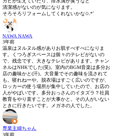
カビが生えていたり、排水溝が臭うなど
清潔感がないのが気になります。
そろそろリフォームしてくれないかな✩.*˚
NAWA NAWA
3年前
温泉はヌルヌル感がありお肌すべすべになりま
す。くつろぎスペースは個々のテレビがないの
で、残念です。大きなテレビがあります。チャン
ネルはNHKでした(笑)。室内のBGM音楽は多分お
店の趣味かと(汗)。大音量でその趣味を流されて
も。寝れねーや。脱衣場はすごく広いのですが、
ロッカーの使う場所が集中していたので、お店の
人がやばいです。多分おっさんのイタズラ？社員
教育をやり直すことが大事かと。その人がいない
ときに行きたいです。メガネの人でした。
専業主婦ちゃん
3年前