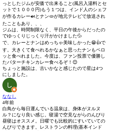
っとしたジムが安価で出来ること(風呂入湯料とセ
ットで１０００円)もう１つは、インド人のシェフ
が作るカレー🍛とナン🫓が地元テレビで放送され
たこともあり、、、
ジムは、時間制限なく、平日の午後からだったの
でゆっくりじっくり汗がかけました💦
で、カレーとナンはめっちゃ美味しかった😁👍で
す。大きくて食べれるかなぁと思ったナンもペロ
ッと食べれました。今度は、ファン投票で優勝し
たバターチキンカレー食べるぞ！😊
ちょっと施設は、古いかなと感じたので星は4つ
にしました。
ななし
4年前
白鳥から毎日運んでいる温泉は、身体がヌルヌ
ル？になり良い感じ。寝湯で空見ながらのんびり
昼寝はオススメ。日曜でも比較的にすいていての
んびりできます。レストランの料理(基本インド