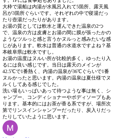
す。1Fには食事処もありました。
大枠で湯船は内湯が水風呂入れて5箇所、露天風
呂が3箇所ぐらいです。それぞれの中で寝湯だっ
たり壺湯だったりがあります。
お湯の質としては軟水と運んできた温泉の2つ
で、温泉の方は皮膚とお湯の間に膜が張ったかの
ようなツルっと感と言うかヌルっと感みたいな感
じがあります。軟水は普通の水道水ですよね？基
本岐阜県は軟水ですし。
お湯の温度はヌルい所が比較的多く、ゆったり入
るには良い感じです。当日は露天のメインが
42.5℃で1番熱く、内湯の温泉が36℃ぐらいで1番
ヌルかったと思います。内湯の温泉は夏仕様でヌ
ルくしてある感じでした。
洗い場もいっぱいあって待つような事は無く、シ
ャンプー、コンディショナーやボディソープもあ
ります。基本的にはお茶が香る系ですが、場所次
第でリンスインシャンプーだったり、炭入りだっ
たりしていたように思います。