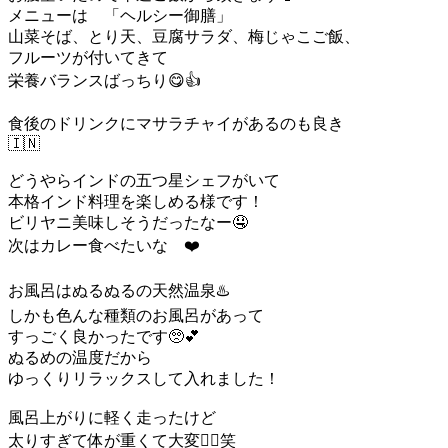
メニューは 「ヘルシー御膳」
山菜そば、とり天、豆腐サラダ、梅じゃこご飯、
フルーツが付いてきて
栄養バランスばっちり😋👍
食後のドリンクにマサラチャイがあるのも良き
🇮🇳
どうやらインドの五つ星シェフがいて
本格インド料理を楽しめる様です！
ビリヤニ美味しそうだったなー🤤
次はカレー食べたいな ❤️
お風呂はぬるぬるの天然温泉♨️
しかも色んな種類のお風呂があって
すっごく良かったです🥺💕
ぬるめの温度だから
ゆっくりリラックスして入れました！
風呂上がりに軽く走ったけど
太りすぎて体が重くて大変🏃‍♀️笑