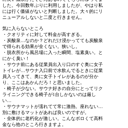
した。今回数年ぶりに利用しましたが、やはり私
には行く価値がないと判断しました。大々的にリ
ニューアルしないと二度と行きません。
気に入らないところ
・クオリティに対して料金が高すぎる。
・炭酸泉…なのか？どれだけ浸かってても炭酸泉
で得られる効果が全くない。狭いし。
・脱衣所から風呂場に入った瞬間、塩素臭い。と
にかく臭い！
・サウナ前にある従業員出入り口のすぐ奥に女子
トイレが…サウナ入口前で水飲んでるときに従業
員入ってきて、奥に女子トイレがあるのが分か
り、ここはあかんだろ！と思いました。
・椅子が少ない。サウナ好きの自分にとってリク
ライニングできる椅子が1台しかないのは厳し
い…
・サウナマットが濡れてて常に激熱。座れない…
別に敷けるマットがあれば良いのですが。
・全体的に老朽化が激しい。こんなボロくて高料
金なら他のところ行きますよ。