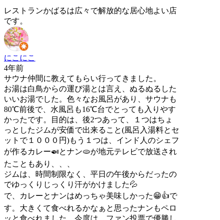
レストランかばるは広々で解放的な居心地よい店
です。
にこにこ
4年前
サウナ仲間に教えてもらい行ってきました。
お湯は白鳥からの運び湯とは言え、ぬるぬるした
いいお湯でした。色々なお風呂があり、サウナも
80℃前後で、水風呂も16℃台でとっても入りやす
かったです。目的は、後2つあって、１つはちょ
っとしたジムが安価で出来ること(風呂入湯料とセ
ットで１０００円)もう１つは、インド人のシェフ
が作るカレー🍛とナン🫓が地元テレビで放送され
たこともあり、、、
ジムは、時間制限なく、平日の午後からだったの
でゆっくりじっくり汗がかけました💦
で、カレーとナンはめっちゃ美味しかった😁👍で
す。大きくて食べれるかなぁと思ったナンもペロ
ッと食べれました。今度は、ファン投票で優勝し