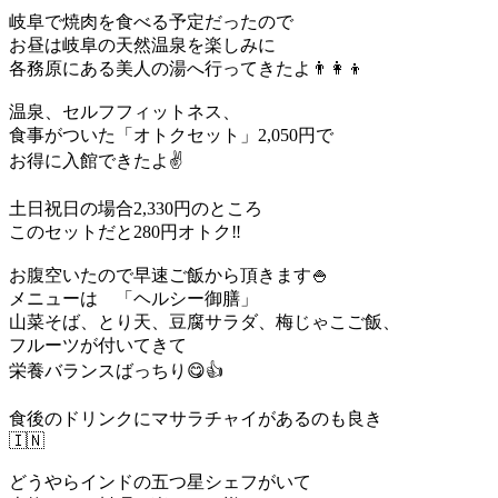
岐阜で焼肉を食べる予定だったので
お昼は岐阜の天然温泉を楽しみに
各務原にある美人の湯へ行ってきたよ👨‍👩‍👦
温泉、セルフフィットネス、
食事がついた「オトクセット」2,050円で
お得に入館できたよ✌️
土日祝日の場合2,330円のところ
このセットだと280円オトク‼️
お腹空いたので早速ご飯から頂きます🍚
メニューは 「ヘルシー御膳」
山菜そば、とり天、豆腐サラダ、梅じゃこご飯、
フルーツが付いてきて
栄養バランスばっちり😋👍
食後のドリンクにマサラチャイがあるのも良き
🇮🇳
どうやらインドの五つ星シェフがいて