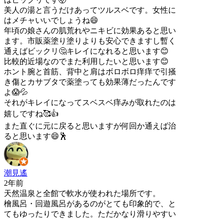
美人の湯と言うだけあってツルスベです。女性に
はメチャいいでしょうね😄
年頃の娘さんの肌荒れやニキビに効果あると思い
ます。市販薬塗り塗りよりも安心できますし暫く
通えばビックリ🤔キレイになれると思います😊
比較的近場なのでまた利用したいと思います😊
ホント腕と首筋、背中と肩はボロボロ痒痒で引掻
き傷とカサブタで薬塗っても効果薄だったんです
よ😱💦
それがキレイになってスベスベ痒みが取れたのは
嬉しですね🥰👍
また直ぐに元に戻ると思いますが何回か通えば治
ると思います😄🕺
潮見遙
2年前
天然温泉と全館で軟水が使われた場所です。
檜風呂・回遊風呂があるのがとても印象的で、と
てもゆったりできました。ただかなり滑りやすい