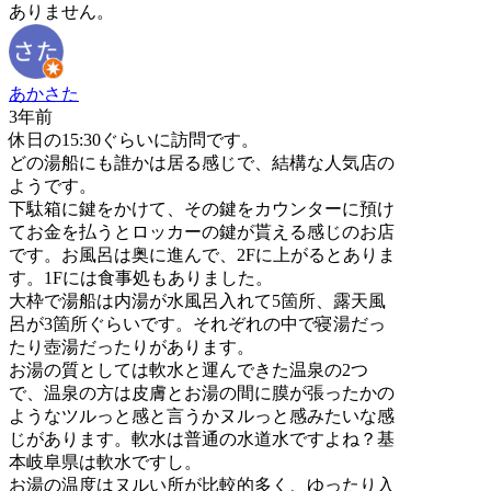
ありません。
あかさた
3年前
休日の15:30ぐらいに訪問です。
どの湯船にも誰かは居る感じで、結構な人気店の
ようです。
下駄箱に鍵をかけて、その鍵をカウンターに預け
てお金を払うとロッカーの鍵が貰える感じのお店
です。お風呂は奥に進んで、2Fに上がるとありま
す。1Fには食事処もありました。
大枠で湯船は内湯が水風呂入れて5箇所、露天風
呂が3箇所ぐらいです。それぞれの中で寝湯だっ
たり壺湯だったりがあります。
お湯の質としては軟水と運んできた温泉の2つ
で、温泉の方は皮膚とお湯の間に膜が張ったかの
ようなツルっと感と言うかヌルっと感みたいな感
じがあります。軟水は普通の水道水ですよね？基
本岐阜県は軟水ですし。
お湯の温度はヌルい所が比較的多く、ゆったり入