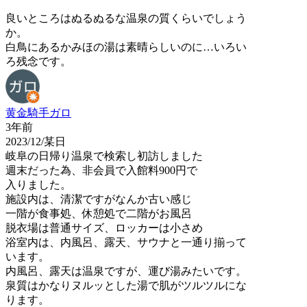
良いところはぬるぬるな温泉の質くらいでしょう
か。
白鳥にあるかみほの湯は素晴らしいのに…いろい
ろ残念です。
黄金騎手ガロ
3年前
2023/12/某日
岐阜の日帰り温泉で検索し初訪しました
週末だった為、非会員で入館料900円で
入りました。
施設内は、清潔ですがなんか古い感じ
一階が食事処、休憩処で二階がお風呂
脱衣場は普通サイズ、ロッカーは小さめ
浴室内は、内風呂、露天、サウナと一通り揃って
います。
内風呂、露天は温泉ですが、運び湯みたいです。
泉質はかなりヌルッとした湯で肌がツルツルにな
ります。