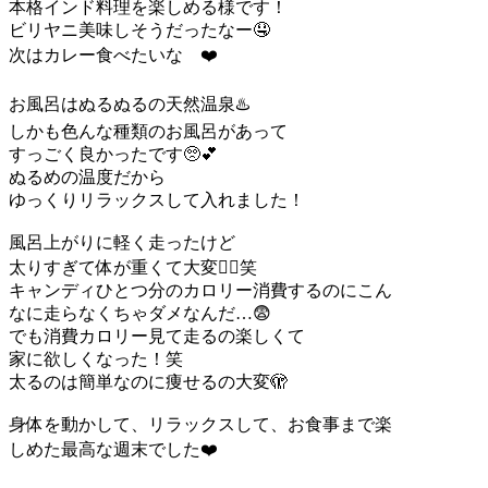
本格インド料理を楽しめる様です！
ビリヤニ美味しそうだったなー🤤
次はカレー食べたいな ❤️
お風呂はぬるぬるの天然温泉♨️
しかも色んな種類のお風呂があって
すっごく良かったです🥺💕
ぬるめの温度だから
ゆっくりリラックスして入れました！
風呂上がりに軽く走ったけど
太りすぎて体が重くて大変🏃‍♀️笑
キャンディひとつ分のカロリー消費するのにこん
なに走らなくちゃダメなんだ…😨
でも消費カロリー見て走るの楽しくて
家に欲しくなった！笑
太るのは簡単なのに痩せるの大変🫣
身体を動かして、リラックスして、お食事まで楽
しめた最高な週末でした❤️