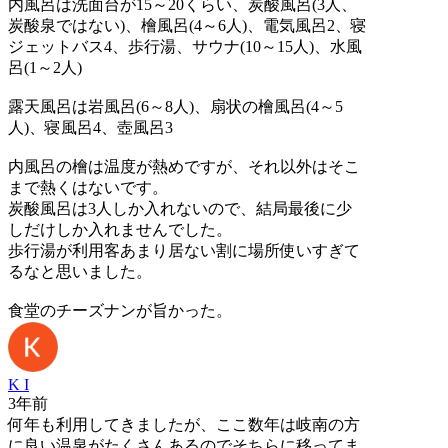
内風呂は洗面台が15～20くらい、炭酸風呂(3人、
炭酸泉ではない)、檜風呂(4～6人)、電気風呂2、寝
ジェットバス4、歩行湯、サウナ(10～15人)、水風
呂(1～2人)
露天風呂は岩風呂(6～8人)、扇状の檜風呂(4～5
人)、寝風呂4、壺風呂3
内風呂の檜は温度が熱めですが、それ以外はそこ
まで熱くはないです。
炭酸風呂は3人しか入れないので、結局最後に少
しだけしか入れませんでした。
歩行湯が利用客あまり居ない割に場所使いすぎて
るなと思いました。
食堂のチーズナンが旨かった。
K I
3年前
何年も利用してきましたが、ここ数年は岐南の方
に良い温泉がたくさんあるのでそちらに移ってま