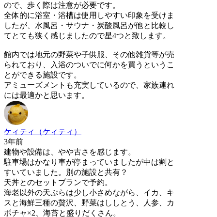
ので、歩く際は注意が必要です。
全体的に浴室・浴槽は使用しやすい印象を受けま
したが、水風呂・サウナ・炭酸風呂が他と比較し
てとても狭く感じましたので星4つと致します。
館内では地元の野菜や子供服、その他雑貨等が売
られており、入浴のついでに何かを買うというこ
とができる施設です。
アミューズメントも充実しているので、家族連れ
には最適かと思います。
ケィティ（ケィティ）
3年前
建物や設備は、やや古さを感じます。
駐車場はかなり車が停まっていましたが中は割と
すいていました。別の施設と共有？
天丼とのセットプランで予約。
海老以外の天ぷらは少し小さめながら、イカ、キ
スと海鮮三種の贅沢、野菜はししとう、人参、カ
ボチャ×2、海苔と盛りだくさん。