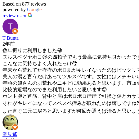
Based on 877 reviews
powered by
G
o
o
g
l
e
review us on
T Bunta
2年前
数年振りに利用しました😀
ヌルスベツヤホコ😍の四拍子でもう最高に気持ち良かったですね
こんなに気持ちよく入れたっけ🤔
年末から荒れてた痒痒のボロ肌がキレイなったのはビックリで
美人の湯と言うだけあってツルスベです。女性にはメチャいい
年頃の娘さんの肌荒れやニキビに効果あると思います。市販薬
比較的近場なのでまた利用したいと思います😊
ホント腕と首筋、背中と肩はボロボロ痒痒で引掻き傷とカサブ
それがキレイになってスベスベ痒みが取れたのは嬉しですね🥰
また直ぐに元に戻ると思いますが何回か通えば治ると思います
潮見遙