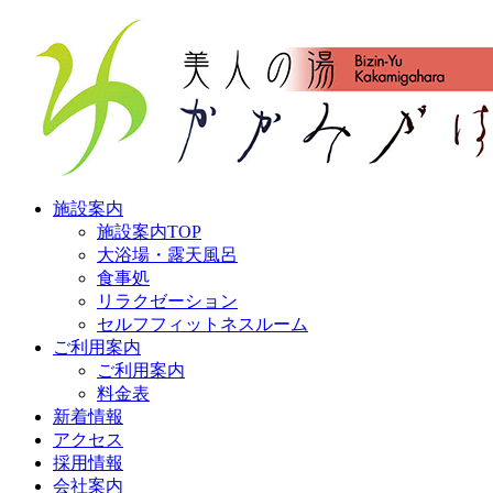
施設案内
施設案内TOP
大浴場・露天風呂
食事処
リラクゼーション
セルフフィットネスルーム
ご利用案内
ご利用案内
料金表
新着情報
アクセス
採用情報
会社案内