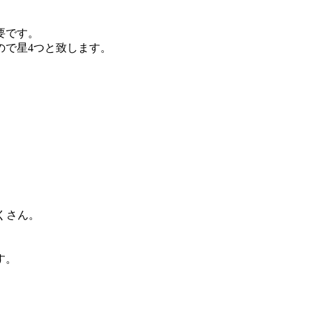
要です。
ので星4つと致します。
くさん。
す。