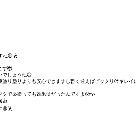
😆🕺
す🤯
でしょうね😄
塗り塗りよりも安心できますし暫く通えばビックリ🤔キレイに
タで薬塗っても効果薄だったんですよ😱💦
👍
🕺