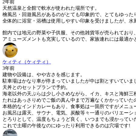
2年前
天然温泉と全館で軟水が使われた場所です。
檜風呂・回遊風呂があるのがとても印象的で、とてもゆった
全体的に浴室・浴槽は使用しやすい印象を受けましたが、水
館内では地元の野菜や子供服、その他雑貨等が売られており
アミューズメントも充実しているので、家族連れには最適か
ケィティ（ケィティ）
3年前
建物や設備は、やや古さを感じます。
駐車場はかなり車が停まっていましたが中は割とすいていま
天丼とのセットプランで予約。
海老以外の天ぷらは少し小さめながら、イカ、キスと海鮮三
たれはあっさりめでご飯の真ん中まで万遍なくかかっていた
本格的なインドカレーもあり、食事処は一箇所ですがメニュ
お風呂は露天、サウナ、電気、炭酸等々一通りのバリエーシ
とろりとして、温度もちょうど良く、いつまでも浸かってい
これで土曜の午後なのにゆったり利用できるのは穴場です!