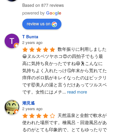
Based on 877 reviews
powered by
G
o
o
g
l
e
review us on
T Bunta
2 years ago
数年振りに利用しました
😀ヌルスベツヤホコ😍の四拍子でもう最
高に気持ち良かったですね😆🕺こんなに
気持ちよく入れたっけ🤔年末から荒れてた
痒痒のボロ肌がキレイなったのはビックリ
です🤯美人の湯と言うだけあってツルスベ
です。女性にはメチ
...
read more
潮見遙
2 years ago
天然温泉と全館で軟水が
使われた場所です。檜風呂・回遊風呂があ
るのがとても印象的で、とてもゆったりで