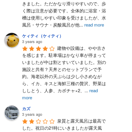
きました。ただかなり滑りやすいので、歩
く際は注意が必要です。全体的に浴室・浴
槽は使用しやすい印象を受けましたが、水
風呂・サウナ・炭酸風呂が他
...
read more
ケィティ（ケィティ）
3 years ago
建物や設備は、やや古さ
を感じます。駐車場はかなり車が停まって
いましたが中は割とすいていました。別の
施設と共有？天丼とのセットプランで予
約。海老以外の天ぷらは少し小さめなが
ら、イカ、キスと海鮮三種の贅沢、野菜は
ししとう、人参、カボチャ×2、
...
read
more
カズ
3 years ago
泉質と露天風呂は最高で
した。祝日の21時にいきましたが露天風