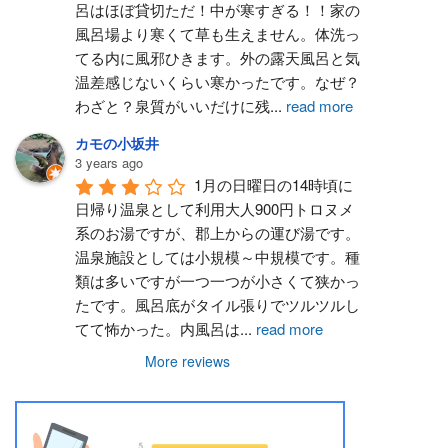
呂はほぼ貸切ただ！中が寒すぎる！！家の
風呂場より寒くて草も生えません。体洗っ
てる内に風邪ひきます。外の露天風呂と気
温差感じないくらい寒かったです。なぜ？
わざと？泉質がいいだけに残
...
read more
カモの小坂井
3 years ago
1月の日曜日の14時頃に
日帰り温泉として利用大人900円トロヌメ
系のお湯ですが、郡上からの運び湯です。
温泉施設としては小規模～中規模です。種
類は多いですが一つ一つが小さくて狭かっ
たです。風呂底がタイル張りでツルツルし
てて怖かった。内風呂は
...
read more
More reviews