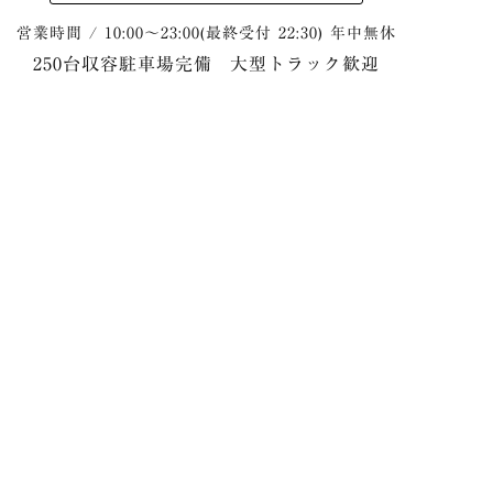
営業時間 / 10:00～23:00(最終受付 22:30) 年中無休
250台収容駐車場完備 大型トラック歓迎
入館料
一般
子供
（税込）
※中学生以上
※小学生以上
平日
900円
500円
土日祝日
980円
5枚: 4,300円
回数券
-
10枚: 8,500円
※入館料には入湯税が含まれています。
※小学生未満は無料です。
※上記は2025年9月1日からの新料金です。