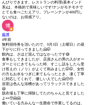
んびりできます。レストランの料理(基本インド
系)は、本格的で美味しいです!ナンがモチモチで
とても食べごたえアリ。プレーンナンが400円し
ないのは、お得感アリ。
義博
4年前
無料招待券を頂いたので、9月3日（土曜日）の昼
下がりに行ってきました🤗🤭
館内は、さほど混んではなかったです😅
食事もしてきましたが、店員さんの男の人がオー
ダーとりにきてもらった時、すこし話をしたら受
け答えの（ノリ）がよくて和みました🤭🤭。女性
の方もお水をつぎに来てもらったとき、凄く丁寧
に対応してくれて、優しい人でした🤗🥺🥺
浴室は色んな浴槽があってリラックスできました
😃
脱衣場も丁寧に掃除してたのちゃんと見てました
よ👀🥺🤗🤗
働いている方みんな一生懸命で作業してるのは、