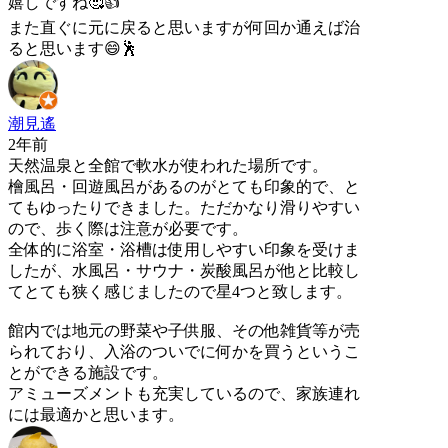
嬉しですね🥰👍
また直ぐに元に戻ると思いますが何回か通えば治
ると思います😄🕺
潮見遙
2年前
天然温泉と全館で軟水が使われた場所です。
檜風呂・回遊風呂があるのがとても印象的で、と
てもゆったりできました。ただかなり滑りやすい
ので、歩く際は注意が必要です。
全体的に浴室・浴槽は使用しやすい印象を受けま
したが、水風呂・サウナ・炭酸風呂が他と比較し
てとても狭く感じましたので星4つと致します。
館内では地元の野菜や子供服、その他雑貨等が売
られており、入浴のついでに何かを買うというこ
とができる施設です。
アミューズメントも充実しているので、家族連れ
には最適かと思います。