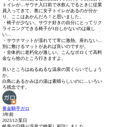
トイレが…サウナ入口前で水飲んでるときに従業
員入ってきて、奥に女子トイレがあるのが分か
り、ここはあかんだろ！と思いました。
・椅子が少ない。サウナ好きの自分にとってリク
ライニングできる椅子が1台しかないのは厳し
い…
・サウナマットが濡れてて常に激熱。座れない…
別に敷けるマットがあれば良いのですが。
・全体的に老朽化が激しい。こんなボロくて高料
金なら他のところ行きますよ。
良いところはぬるぬるな温泉の質くらいでしょう
か。
白鳥にあるかみほの湯は素晴らしいのに…いろい
ろ残念です。
黄金騎手ガロ
3年前
2023/12/某日
岐阜の日帰り温泉で検索し初訪しました