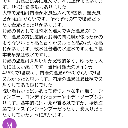
です。お風呂は奥に進んで、2Fに上がるとありま
す。1Fには食事処もありました。
大枠で湯船は内湯が水風呂入れて5箇所、露天風
呂が3箇所ぐらいです。それぞれの中で寝湯だっ
たり壺湯だったりがあります。
お湯の質としては軟水と運んできた温泉の2つ
で、温泉の方は皮膚とお湯の間に膜が張ったかの
ようなツルっと感と言うかヌルっと感みたいな感
じがあります。軟水は普通の水道水ですよね？基
本岐阜県は軟水ですし。
お湯の温度はヌルい所が比較的多く、ゆったり入
るには良い感じです。当日は露天のメインが
42.5℃で1番熱く、内湯の温泉が36℃ぐらいで1番
ヌルかったと思います。内湯の温泉は夏仕様でヌ
ルくしてある感じでした。
洗い場もいっぱいあって待つような事は無く、シ
ャンプー、コンディショナーやボディソープもあ
ります。基本的にはお茶が香る系ですが、場所次
第でリンスインシャンプーだったり、炭入りだっ
たりしていたように思います。