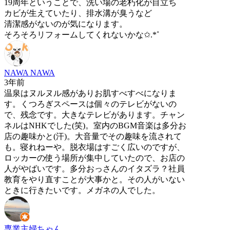
19周年ということで、洗い場の老朽化が目立ち
カビが生えていたり、排水溝が臭うなど
清潔感がないのが気になります。
そろそろリフォームしてくれないかな✩.*˚
NAWA NAWA
3年前
温泉はヌルヌル感がありお肌すべすべになりま
す。くつろぎスペースは個々のテレビがないの
で、残念です。大きなテレビがあります。チャン
ネルはNHKでした(笑)。室内のBGM音楽は多分お
店の趣味かと(汗)。大音量でその趣味を流されて
も。寝れねーや。脱衣場はすごく広いのですが、
ロッカーの使う場所が集中していたので、お店の
人がやばいです。多分おっさんのイタズラ？社員
教育をやり直すことが大事かと。その人がいない
ときに行きたいです。メガネの人でした。
専業主婦ちゃん