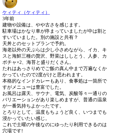
ケィティ（ケィティ）
3年前
建物や設備は、やや古さを感じます。
駐車場はかなり車が停まっていましたが中は割と
すいていました。別の施設と共有？
天丼とのセットプランで予約。
海老以外の天ぷらは少し小さめながら、イカ、キ
スと海鮮三種の贅沢、野菜はししとう、人参、カ
ボチャ×2、海苔と盛りだくさん。
たれはあっさりめでご飯の真ん中まで万遍なくか
かっていたので2度がけと思われます。
本格的なインドカレーもあり、食事処は一箇所で
すがメニューは豊富でした。
お風呂は露天、サウナ、電気、炭酸等々一通りの
バリエーションがあり楽しめますが、普通の温泉
が一番気持ちよかったです。
とろりとして、温度もちょうど良く、いつまでも
浸かっていたい感じ。
これで土曜の午後なのにゆったり利用できるのは
穴場です!