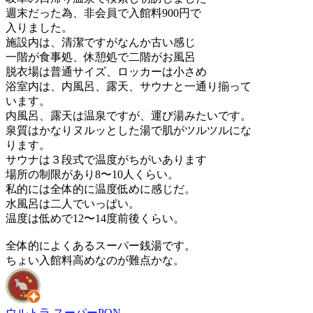
週末だった為、非会員で入館料900円で
入りました。
施設内は、清潔ですがなんか古い感じ
一階が食事処、休憩処で二階がお風呂
脱衣場は普通サイズ、ロッカーは小さめ
浴室内は、内風呂、露天、サウナと一通り揃って
います。
内風呂、露天は温泉ですが、運び湯みたいです。
泉質はかなりヌルッとした湯で肌がツルツルにな
ります。
サウナは３段式で温度がちがいあります
場所の制限があり8〜10人くらい。
私的には全体的に温度低めに感じだ。
水風呂は二人でいっぱい。
温度は低めで12〜14度前後くらい。
全体的によくあるスーパー銭湯です。
ちょい入館料高めなのが難点かな。
ウルトラ スーパーPON