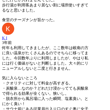
歩行湯が利用客あまり居ない割に場所使いすぎて
るなと思いました。
食堂のチーズナンが旨かった。
K I
3年前
何年も利用してきましたが、ここ数年は岐南の方
に良い温泉がたくさんあるのでそちらに移ってま
した。今回数年ぶりに利用しましたが、やはり私
には行く価値がないと判断しました。大々的にリ
ニューアルしないと二度と行きません。
気に入らないところ
・クオリティに対して料金が高すぎる。
・炭酸泉…なのか？どれだけ浸かってても炭酸泉
で得られる効果が全くない。狭いし。
・脱衣所から風呂場に入った瞬間、塩素臭い。と
にかく臭い！
・サウナ前にある従業員出入り口のすぐ奥に女子