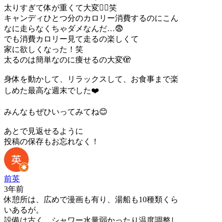
太りすぎて体が重くて大変🏃‍♀️笑
キャンディひとつ分のカロリー消費するのにこん
なに走らなくちゃダメなんだ…😨
でも消費カロリー見て走るの楽しくて
家に欲しくなった！笑
太るのは簡単なのに痩せるの大変🫣
身体を動かして、リラックスして、お食事まで楽
しめた最高な週末でした❤️
みんなもぜひいってみてね😊
あとで見返せるように
投稿の保存もお忘れなく！
前英
3年前
休憩所は、広めで漫画も有り、湯船も10種類くら
いあるが。
設備は古く、シャワー水量弱かったり温度調整し