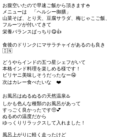
お腹空いたので早速ご飯から頂きます🍚
メニューは 「ヘルシー御膳」
山菜そば、とり天、豆腐サラダ、梅じゃこご飯、
フルーツが付いてきて
栄養バランスばっちり😋👍
食後のドリンクにマサラチャイがあるのも良き
🇮🇳
どうやらインドの五つ星シェフがいて
本格インド料理を楽しめる様です！
ビリヤニ美味しそうだったなー🤤
次はカレー食べたいな ❤️
お風呂はぬるぬるの天然温泉♨️
しかも色んな種類のお風呂があって
すっごく良かったです🥺💕
ぬるめの温度だから
ゆっくりリラックスして入れました！
風呂上がりに軽く走ったけど