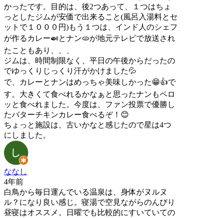
かったです。目的は、後2つあって、１つはちょ
っとしたジムが安価で出来ること(風呂入湯料とセ
ットで１０００円)もう１つは、インド人のシェフ
が作るカレー🍛とナン🫓が地元テレビで放送され
たこともあり、、、
ジムは、時間制限なく、平日の午後からだったの
でゆっくりじっくり汗がかけました💦
で、カレーとナンはめっちゃ美味しかった😁👍で
す。大きくて食べれるかなぁと思ったナンもペロ
ッと食べれました。今度は、ファン投票で優勝し
たバターチキンカレー食べるぞ！😊
ちょっと施設は、古いかなと感じたので星は4つ
にしました。
ななし
4年前
白鳥から毎日運んでいる温泉は、身体がヌルヌ
ル？になり良い感じ。寝湯で空見ながらのんびり
昼寝はオススメ。日曜でも比較的にすいていての