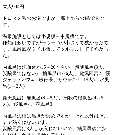
大人900円
トロヌメ系のお湯ですが、郡上からの運び湯で
す。
温泉施設としては小規模～中規模です。
種類は多いですが一つ一つが小さくて狭かったで
す。風呂底がタイル張りでツルツルしてて怖かっ
た。
内風呂は洗面台が15～20くらい、炭酸風呂(3人、
炭酸泉ではない)、檜風呂(4～6人)、電気風呂2、寝
ジェットバス4、歩行湯、サウナ(10～15人)、水風
呂(1～2人)
露天風呂は岩風呂(6～8人)、扇状の檜風呂(4～5
人)、寝風呂4、壺風呂3
内風呂の檜は温度が熱めですが、それ以外はそこ
まで熱くはないです。
炭酸風呂は3人しか入れないので、結局最後に少
しだけしか入れませんでした。