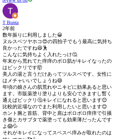
review us on
T Bunta
2年前
数年振りに利用しました😀
ヌルスベツヤホコ😍の四拍子でもう最高に気持ち
良かったですね😆🕺
こんなに気持ちよく入れたっけ🤔
年末から荒れてた痒痒のボロ肌がキレイなったの
はビックリです🤯
美人の湯と言うだけあってツルスベです。女性に
はメチャいいでしょうね😄
年頃の娘さんの肌荒れやニキビに効果あると思い
ます。市販薬塗り塗りよりも安心できますし暫く
通えばビックリ🤔キレイになれると思います😊
比較的近場なのでまた利用したいと思います😊
ホント腕と首筋、背中と肩はボロボロ痒痒で引掻
き傷とカサブタで薬塗っても効果薄だったんです
よ😱💦
それがキレイになってスベスベ痒みが取れたのは